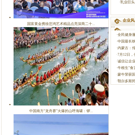
·乳业巨
企业风
国富黄金携徐悲鸿艺术精品点亮深商二十...
>>
·全民健身
·中国最长
·内蒙古：
·7月12
·诚信让企
·牛根生"食
·蒙牛荣获
·鄂尔多斯
中国南方“龙舟赛”火爆的山呼海啸：锣...