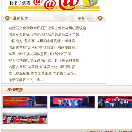
最新新闻
更多 >>
·
自治区文化和旅游厅召开业务主管社会组织座谈会
·
国富黄金携徐悲鸿艺术精品点亮深商二十年盛…
·
中国南方“龙舟赛”火爆的山呼海啸：锣鼓喧…
·
内蒙古首届“龙马精神”体育文化书画摄影赛…
·
铸牢中华民族共同体意识 | 锦绣社区开展…
·
呼和浩特市投资促进局赴武川县什拉兔村开展…
·
内蒙古首届“龙马精神”体育文化书画摄影赛…
·
文化提炼精髓 体育塑造形象 内蒙古自治区…
·
激活民间艺术的生命力
友情链接