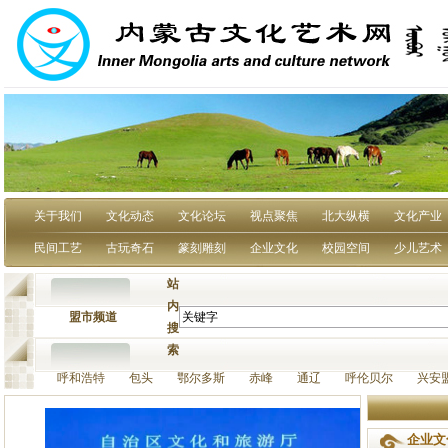
关于我们
文化动态
文化论坛
视点聚焦
北大纵横
文化产业
民间工艺
古玩奇石
篆刻雕刻
企业文化
校园空间
少儿艺术
站
内
盟市频道
搜
索
呼和浩特 包头 鄂尔多斯 赤峰 通辽 呼伦贝尔 兴安
企业文