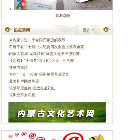
锡林颂歌
热点新闻
更多 >>
·
来内蒙古过一个奔腾而豪迈的春节
·
习近平在二十届中央纪委四次全会上发表重要…
·
内蒙古首届“龙马精神”体育文化书画摄影赛…
·
【定格】“十四冬”倒计时200天，相约呼…
·
速度与激情
·
首府“一节一活动”启幕 彰显草原文化
·
最美和声回荡草原
·
筑梦草原丝路 绽放友谊彩虹
·
培训火车女司机