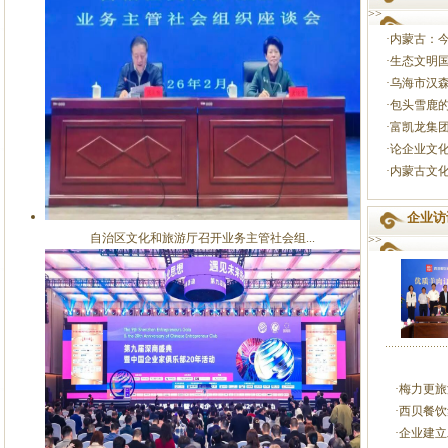
>>
·内蒙古：
·生态文明
·乌海市汉
·包头雪鹿
·富凯龙集
·论企业文
·内蒙古文
企业访
自治区文化和旅游厅召开业务主管社会组...
>>
·梅力更
·西贝餐
·企业建