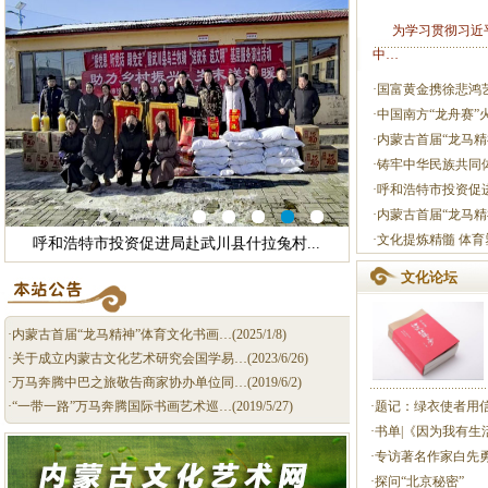
为学习贯彻习近平
中…
·
国富黄金携徐悲鸿
·
中国南方“龙舟赛
·
内蒙古首届“龙马
·
铸牢中华民族共同体
·
呼和浩特市投资促
·
内蒙古首届“龙马
·
文化提炼精髓 体育
呼和浩特市投资促进局赴武川县什拉兔村...
文化论坛
·内蒙古首届“龙马精神”体育文化书画…(2025/1/8)
·关于成立内蒙古文化艺术研究会国学易…(2023/6/26)
·万马奔腾中巴之旅敬告商家协办单位同…(2019/6/2)
·“一带一路”万马奔腾国际书画艺术巡…(2019/5/27)
·题记：绿衣使者用
·书单|《因为我有
·专访著名作家白先
·探问“北京秘密”