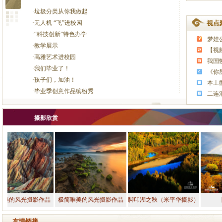
·垃圾分类从你我做起
·无人机 “飞”进校园
视点
·“科技创新”特色办学
梦娃
·教学展示
【视
·高雅艺术进校园
我国
·我们毕业了！
《你
·孩子们，加油！
本土
·毕业季创意作品缤纷秀
二连
摄
风光摄影作品
极简唯美的风光摄影作品
脚印湖之秋（米平华摄影）
阿尔
友情链接