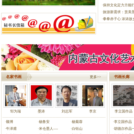
·保持文化定力方能
·旅游新需求：赏美
·拳拳赤子心 浓浓故
名家书画
书画长廊
更多>>
邹为瑞
墨涛
刘志军
李京
李立国作品
·额博
·杨鲁安
·杨菊蓉
·李立国作品
·牛泽甫
·米仓墨人----
·白钰山
·胡德尔作品