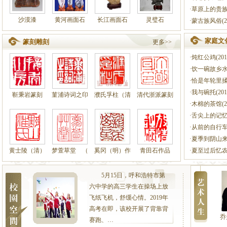
·草原上的贵族部
沙漠漆
黄河画面石
长江画面石
灵璧石
·蒙古族风俗(201
家庭文
篆刻雕刻
更多>>
·炖红公鸡(2019
·饮一碗故乡水(20
·恰是年轮里揉碎的
·我与碗托(2019
靳秉岩篆刻
菫浦诗词之印
濮氏孚柱（清
清代浙派篆刻
·木棉的茶馆(201
·舌尖上的记忆(2
·从前的自行车(2
·夏季到阴山来看云
黄士陵（清）
梦萱草堂 （
奚冈（明）作
青田石作品
·夏至过后忆农具(
5月15日，呼和浩特市第
六中学的高三学生在操场上放
飞纸飞机，舒缓心情。2019年
高考在即，该校开展了背靠背
乔
赛跑、…