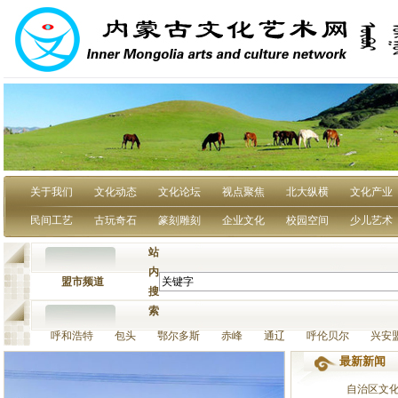
关于我们
文化动态
文化论坛
视点聚焦
北大纵横
文化产业
民间工艺
古玩奇石
篆刻雕刻
企业文化
校园空间
少儿艺术
站
内
盟市频道
搜
索
呼和浩特 包头 鄂尔多斯 赤峰 通辽 呼伦贝尔 兴安
最新新闻
自治区文