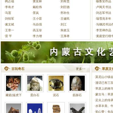
·阎占福
·黄友林
·刘有贵
·杨鲁安作品
·李有才
·戴松伟
·刘巨德
·卢闻天书法
·马莲
·景岚
·邢补生
·刘志军书法
·刘恒军
·王小雷
·王健民
·瑞雪兆丰年
·索文斌
·马自强
·刘江
·马继武书法
·王章一
·高玉珍
·朱效玉
·李苦禅作品
·雷 平
·李力增
·王厚孝
·黄庭坚行楷
古玩奇石
草原文
更多>>
·莫尼山小镇会唱歌
·漫话已有三百多
·草原上的禄马风旗
·蒙古马：草原文
藏瓷(猛虎下
蛋白石
泥石
筋脉石
·足尖上的传承
·水草丰美、牛羊
·初心赞︱包头召